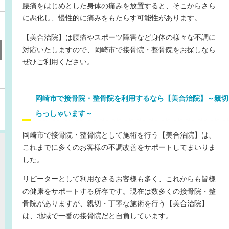
腰痛
をはじめとした身体の痛みを放置すると、そこからさら
に悪化し、慢性的に痛みをもたらす可能性があります。
【美合治院】は腰痛や
スポーツ障害
など身体の様々な不調に
対応いたしますので、岡崎市で接骨院・整骨院をお探しなら
ぜひご利用ください。
岡崎市で接骨院・整骨院を利用するなら【美合治院】～親切
らっしゃいます～
岡崎市で接骨院・整骨院として施術を行う【美合治院】は、
これまでに多くのお客様の不調改善をサポートしてまいりま
した。
リピーターとして利用なさるお客様も多く、これからも皆様
の健康をサポートする所存です。現在は数多くの接骨院・整
骨院がありますが、親切・丁寧な施術を行う【美合治院】
は、地域で一番の接骨院だと自負しています。