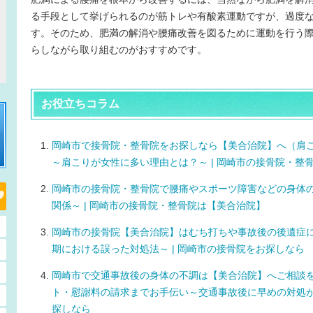
る手段として挙げられるのが筋トレや有酸素運動ですが、過度
す。そのため、肥満の解消や腰痛改善を図るために運動を行う
らしながら取り組むのがおすすめです。
お役立ちコラム
岡崎市で接骨院・整骨院をお探しなら【美合治院】へ（肩
～肩こりが女性に多い理由とは？～ | 岡崎市の接骨院・整
岡崎市の接骨院・整骨院で腰痛やスポーツ障害などの身体
関係～ | 岡崎市の接骨院・整骨院は【美合治院】
岡崎市の接骨院【美合治院】はむち打ちや事故後の後遺症
期における誤った対処法～ | 岡崎市の接骨院をお探しなら
岡崎市で交通事故後の身体の不調は【美合治院】へご相談
ト・慰謝料の請求までお手伝い～交通事故後に早めの対処が必
探しなら