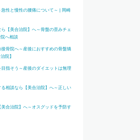
性と慢性の腰痛について～ | 岡崎
なら【美合治院】へ～骨盤の歪みチェ
骨院へ相談
の接骨院へ～産後におすすめの骨盤矯
合治院】
を目指そう～産後のダイエットは無理
する相談なら【美合治院】へ～正しい
【美合治院】へ～オスグッドを予防す