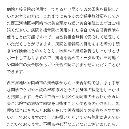
病院と接骨院の併用で、できるだけ早くケガの回復を目指した
いとお考えの方は、これまでにも多くの交通事故対応をしてき
た西三河地区や岡崎市の美合駅から近い美合治院にまずはご相
談ください。病院と接骨院の併用をした場合でも自賠責保険を
使うことは可能ですので、自己負担金無料で安心して通院して
いただくことができます。病院と接骨院の併用をする際の手続
きや保険会社とのやりとり、医師への経過報告もしっかりとサ
ポートしておりますので、施術を含めてトータルで西三河地区
や岡崎市の美合駅から近い美合治院におまかせいただくことが
できます。
西三河地区や岡崎市の美合駅から近い美合治院では、まず丁寧
な問診でケガや不調の根本原因と今のお身体の状態をしっかり
と把握します。その上で西三河地区や岡崎市の美合駅から近い
美合治院での施術で回復を目指すことができるのか判断し、無
理な場合はきちんとお断りをして医療機関での治療をおすすめ
いたしておりますので、ご納得いただいてから施術に進んでい
ただいております。不明点や心配なことなどございましたら、