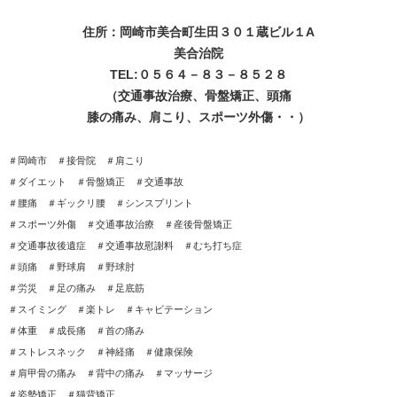
住所：岡崎市美合町生田３０１蔵ビル１A
美合治院
TEL:０５６４－８３－８５２８
（交通事故治療、骨盤矯正、頭痛
膝の痛み、肩こり、スポーツ外傷・・）
＃岡崎市 ＃接骨院 ＃肩こり
＃ダイエット ＃骨盤矯正 ＃交通事故
＃腰痛 ＃ギックリ腰 ＃シンスプリント
＃スポーツ外傷 ＃交通事故治療 ＃産後骨盤矯正
＃交通事故後遺症 ＃交通事故慰謝料 ＃むち打ち症
＃頭痛 ＃野球肩 ＃野球肘
＃労災 ＃足の痛み ＃足底筋
＃スイミング ＃楽トレ ＃キャビテーション
＃体重 ＃成長痛 ＃首の痛み
＃ストレスネック ＃神経痛 ＃健康保険
＃肩甲骨の痛み ＃背中の痛み ＃マッサージ
＃姿勢矯正 ＃猫背矯正