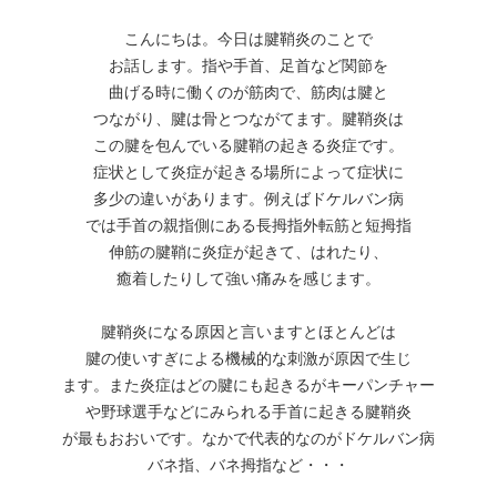
こんにちは。今日は腱鞘炎のことで
お話します。指や手首、足首など関節を
曲げる時に働くのが筋肉で、筋肉は腱と
つながり、腱は骨とつながてます。腱鞘炎は
この腱を包んでいる腱鞘の起きる炎症です。
症状として炎症が起きる場所によって症状に
多少の違いがあります。例えばドケルバン病
では手首の親指側にある長拇指外転筋と短拇指
伸筋の腱鞘に炎症が起きて、はれたり、
癒着したりして強い痛みを感じます。
腱鞘炎になる原因と言いますとほとんどは
腱の使いすぎによる機械的な刺激が原因で生じ
ます。また炎症はどの腱にも起きるがキーパンチャー
や野球選手などにみられる手首に起きる腱鞘炎
が最もおおいです。なかで代表的なのがドケルバン病
バネ指、バネ拇指など・・・