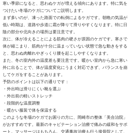
寒い季節になると、思わぬケガが増える傾向にあります。特に気を
つけたい冬場のケガについてご説明します。
まず多いのが、凍った路面での転倒によるケガです。朝晩の気温が
低い時期は、道路や歩道に霜が降りて滑りやすくなります。特に日
陰の部分や北向きの場所は要注意です。
次に、体が冷えることによる筋肉の硬さが原因のケガです。寒さで
体が縮こまり、筋肉が十分に温まっていない状態で急な動きをする
と、思わぬ肉離れやぎっくり腰を起こしやすくなります。
また、冬の室内外の温度差も要注意です。暖かい室内から急に寒い
外に出ることで、体が温度変化にうまく対応できず、バランスを崩
してケガをすることがあります。
予防のポイントは以下の通りです：
・外出時は滑りにくい靴を選ぶ
・外出前の軽いストレッチ
・段階的な温度調整
・暖かい服装で体を保温する
このような冬場のケガでお困りの方に、岡崎市の整体「美合治院」
がおすすめです。最新のキャビテーション治療で痛みの緩和をサポ
ート。マッサージはもちろん、交通事故治療も行う接骨院として、