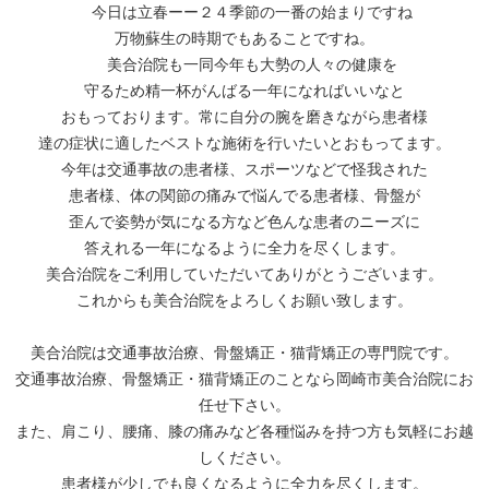
今日は立春ーー２４季節の一番の始まりですね
万物蘇生の時期でもあることですね。
美合治院も一同今年も大勢の人々の健康を
守るため精一杯がんばる一年になればいいなと
おもっております。常に自分の腕を磨きながら患者様
達の症状に適したベストな施術を行いたいとおもってます。
今年は交通事故の患者様、スポーツなどで怪我された
患者様、体の関節の痛みで悩んでる患者様、骨盤が
歪んで姿勢が気になる方など色んな患者のニーズに
答えれる一年になるように全力を尽くします。
美合治院をご利用していただいてありがとうございます。
これからも美合治院をよろしくお願い致します。
美合治院は交通事故治療、骨盤矯正・猫背矯正の専門院です。
交通事故治療、骨盤矯正・猫背矯正のことなら岡崎市美合治院にお
任せ下さい。
また、肩こり、腰痛、膝の痛みなど各種悩みを持つ方も気軽にお越
しください。
患者様が少しでも良くなるように全力を尽くします。