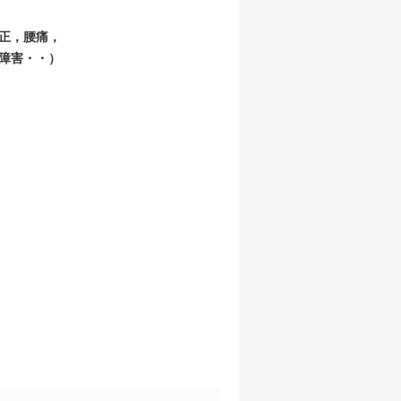
正，腰痛，
障害・・）