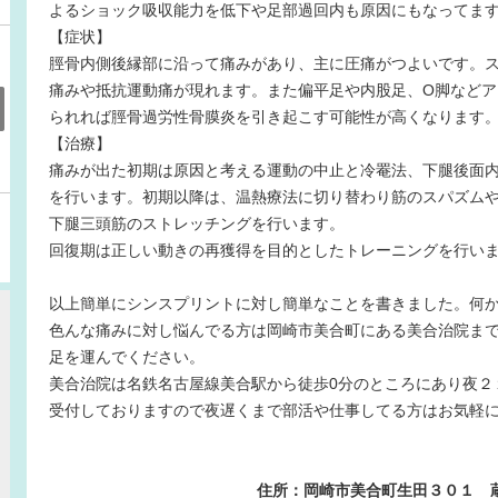
よるショック吸収能力を低下や足部過回内も原因にもなってま
【症状】
脛骨内側後縁部に沿って痛みがあり、主に圧痛がつよいです。
痛みや抵抗運動痛が現れます。また偏平足や内股足、O脚などア
られれば
脛骨過労性骨膜炎を引き起こす可能性が高くなります
【治療】
痛みが出た初期は原因と考える運動の中止と冷罨法、下腿後面
を行います。初期以降は、温熱療法に切り替わり筋のスパズム
下腿三頭筋
のストレッチングを行います。
回復期は正しい動きの再獲得を目的としたトレーニングを行い
以上簡単にシンスプリントに対し簡単なことを書きました。何
色んな痛みに
対し
悩んでる方は岡崎市美合町にある美合治院ま
足を運んでください。
美合治院は名鉄名古屋線美合駅から徒歩0分のところにあり夜２
受付しておりますので
夜遅くまで部活や仕事してる方はお気軽
住所：岡崎市美合町生田３０１ 