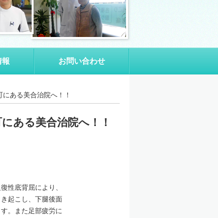
情報
お問い合わせ
町にある美合治院へ！！
町にある美合治院へ！！
復性底背屈により、
引き起こし、下腿後面
ます。また足部疲労に