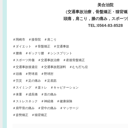
美合治院
（交通事故治療，骨盤矯正・猫背矯
頭痛，肩こり，膝の痛み，スポーツ
TEL:0564-83-8528
＃岡崎市 ＃接骨院 ＃肩こり
＃ダイエット ＃骨盤矯正 ＃交通事故
＃腰痛 ＃ギックリ腰 ＃シンスプリント
＃スポーツ外傷 ＃交通事故治療 ＃産後骨盤矯正
＃交通事故後遺症 ＃交通事故慰謝料 ＃むち打ち症
＃頭痛 ＃野球肩 ＃野球肘
＃労災 ＃足の痛み ＃足底筋
＃スイミング ＃楽トレ ＃キャビテーション
＃体重 ＃成長痛 ＃首の痛み
＃ストレスネック ＃神経痛 ＃健康保険
＃肩甲骨の痛み ＃背中の痛み ＃マッサージ
＃姿勢矯正 ＃猫背矯正