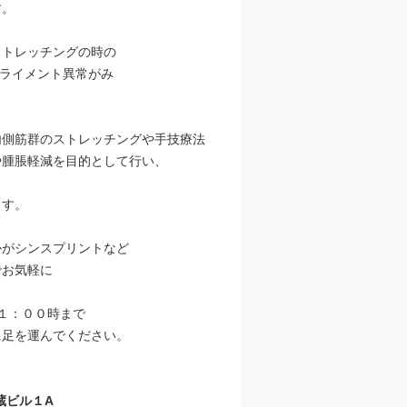
す。
ストレッチングの時の
ライメント異常がみ
。
内側筋群のストレッチングや手技療法
や腫脹軽減を目的として行い、
ます。
かがシンスプリントなど
でお気軽に
１：００時まで
に足を運んでください。
蔵ビル１A