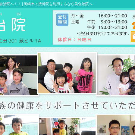
治院へ！！ |
岡崎市で接骨院を利用するなら美合治院へ