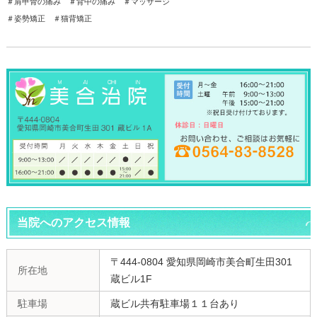
＃肩甲骨の痛み ＃背中の痛み ＃マッサージ
＃姿勢矯正 ＃猫背矯正
当院へのアクセス情報
〒444-0804 愛知県岡崎市美合町生田301
所在地
蔵ビル1F
駐車場
蔵ビル共有駐車場１１台あり