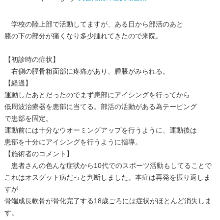
学校の陸上部で活動してますが、ある日から部活のあと
膝の下の部分が痛くなり多少腫れてきたので来院。
【初診時の症状】
右側の脛骨粗面部に疼痛があり、腫脹がみられる。
【経過】
運動したあとだったのでまず患部にアイシングを行ってから
低周波治療器を患部に当てる。部活の活動がある為テーピング
で患部を固定。
運動前には十分なウオーミングアップを行うように、運動後は
患部を十分にアイシングを行うように指導。
【施術者のコメント】
患者さんの色んな症状から10代でのスポーツ活動もしてることで
これはオスグット病だっと判断しました。本症は再発を振り返しま
すが
骨端成長軟骨が骨化完了する18歳ごろには症状がほとんど消失しま
す。