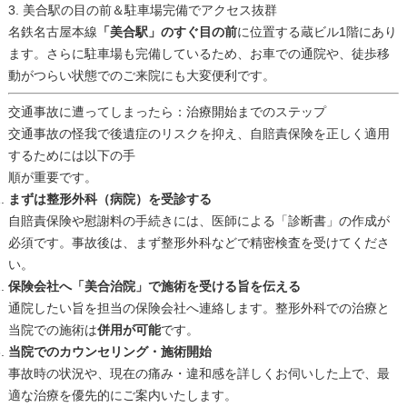
3. 美合駅の目の前＆駐車場完備でアクセス抜群
名鉄名古屋本線
「美合駅」のすぐ目の前
に位置する蔵ビル1階にあり
ます
。さらに駐車場も完備しているため、お車での通院や、徒歩移
動がつらい状態でのご来院にも大変便利です。
交通事故に遭ってしまったら：治療開始までのステップ
交通事故の怪我で後遺症のリスクを抑え、自賠責保険を正しく適用
するためには以下の手
順が重要です。
まずは整形外科（病院）を受診する
自賠責保険や慰謝料の手続きには、医師による「診断書」の作成が
必須です。事故後は、まず整形外科などで精密検査を受けてくださ
い。
保険会社へ「美合治院」で施術を受ける旨を伝える
通院したい旨を担当の保険会社へ連絡します。整形外科での治療と
当院での施術は
併用が可能
です。
当院でのカウンセリング・施術開始
事故時の状況や、現在の痛み・違和感を詳しくお伺いした上で、最
適な治療を優先的にご案内いたします。