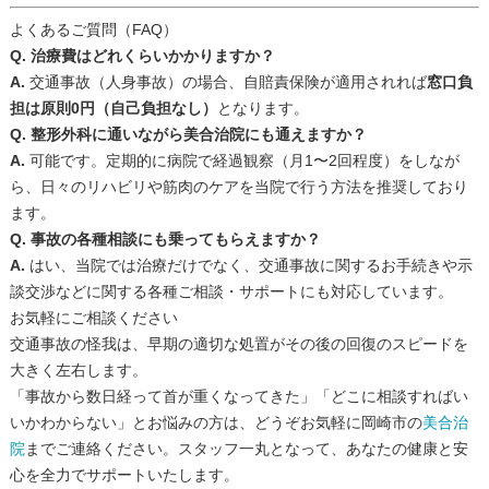
よくあるご質問（FAQ）
Q. 治療費はどれくらいかかりますか？
A.
交通事故（人身事故）の場合、自賠責保険が適用されれば
窓口負
担は原則0円（自己負担なし）
となります
。
Q. 整形外科に通いながら美合治院にも通えますか？
A.
可能です。定期的に病院で経過観察（月1〜2回程度）をしなが
ら、日々のリハビリや筋肉のケアを当院で行う方法を推奨しており
ます。
Q. 事故の各種相談にも乗ってもらえますか？
A.
はい、当院では治療だけでなく、交通事故に関するお手続きや示
談交渉などに関する各種ご相談・サポートにも対応しています。
お気軽にご相談ください
交通事故の怪我は、早期の適切な処置がその後の回復のスピードを
大きく左右します。
「事故から数日経って首が重くなってきた」「どこに相談すればい
いかわからない」とお悩みの方は、どうぞお気軽に岡崎市の
美合治
院
までご連絡ください。スタッフ一丸となって、あなたの健康と安
心を全力でサポートいたします。