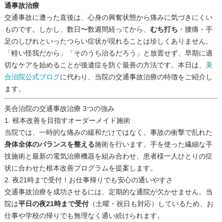
通事故治療
交通事故に遭った直後は、心身の興奮状態から痛みに気づきにくい
ものです。しかし、数日〜数週間経ってから、
むち打ち
・腰痛・手
足のしびれといったつらい症状が現れることは珍しくありません。
「軽い怪我だから」「そのうち治るだろう」と放置せず、早期に適
切なケアを始めることが後遺症を防ぐ最善の方法です。本日は、
美
合治院公式ブログ
に代わり、当院の交通事故治療の特徴をご紹介し
ます。
美合治院の交通事故治療 3つの強み
1. 根本改善を目指すオーダーメイド施術
当院では、一時的な痛みの緩和だけではなく、事故の衝撃で乱れた
身体全体のバランスを整える
施術を行います。手を使った繊細な手
技施術と最新の電気治療機器を組み合わせ、患者様一人ひとりの症
状に合わせた根本改善プログラムを提案します。
2. 夜21時まで受付！お仕事帰りでも安心の通いやすさ
交通事故治療を成功させるには、定期的な通院が欠かせません。当
院は
平日の夜21時まで受付
（土曜・祝日も対応）しているため、お
仕事や学校の帰りでも無理なく通い続けられます。