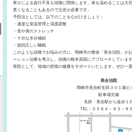
寒さによる血行不良も頭痛に関係します。体を温めることは大
悪くなることもあるので注意が必要です。
予防法としては、以下のことを心がけましょう：
・適度な室温管理と湿度調整
・首や肩のストレッチ
・十分な水分補給
・規則正しい睡眠
このような頭痛でお悩みの方に、岡崎市の整体「美合治院」が
ーション治療を導入し、頭痛の根本原因にアプローチしていま
骨院として、地域の皆様の健康をサポートいたします。ぜひ一度ご相談ください。​​​​
美合治院
岡崎市美合町生田３０１蔵ビ
駐車場完備
名鉄・美合駅から徒歩１
TEL：０５６４－８３－８