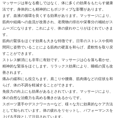
マッサージは単なる癒しではなく、体に多くの効果をもたらす健康
法です。身体的にも精神的にもポジティブな影響があります。
まず、血液の循環を良くする効果があります。マッサージにより、
筋肉や組織への血流が改善され、老廃物の排出や栄養分の補給がス
ムーズになります。これにより、体の疲れやこりがほぐれていきま
す。
筋肉の緊張をほぐす効果も大きな特徴です。日常のストレスや長時
間同じ姿勢でいることによる筋肉の硬直を和らげ、柔軟性を取り戻
すことができます。
ストレス解消にも非常に有効です。マッサージは心を落ち着かせ、
精神的な緊張をほぐします。リラックス効果により、睡眠の質も改
善されます。
痛みの緩和にも役立ちます。肩こりや腰痛、筋肉痛などの症状を和
らげ、体の不調を軽減することができます。
免疫力の向上にも効果があるとされています。マッサージにより、
体の自然な治癒力を高める働きがあるからです。
スポーツ選手やデスクワーカーなど、様々な方に効果的なケア方法
として知られています。体の疲れをリセットし、パフォーマンスを
上げる手段として注目されています。