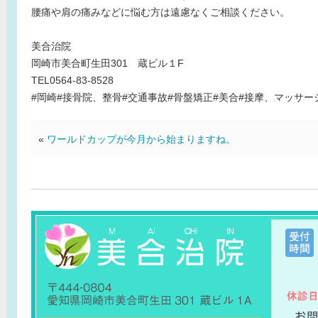
腰痛や肩の痛みなどに悩む方は遠慮なくご相談ください。
美合治院
岡崎市美合町生田301 蔵ビル１F
TEL0564-83-8528
#岡崎#接骨院、整骨#交通事故#骨盤矯正#美合#接摩、マッサー
«
ワールドカップが今月から始まりますね。