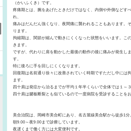
（かいふくき）です。
疼痛期とは、腕をあげたときだけではなく、内側や外側などす
れ、
痛みはだんだん強くなり、夜間痛に襲われることもあります。
ります。
拘縮期は、関節が縮んで動きにくくなった状態をいいます。こ
きます。
ですが、代わりに肩を動かした最後の動作の後に痛みが発生し
す。
特に後ろに手を回しにくくなります。
回復期は名前通り徐々に改善されていく時期ですただし中には
ます。
四十肩は発症から治るまでが平均１年半くらいで全体では１～
四十肩は腱板断裂とも似ているので一度病院を受診することを
美合治院は、岡崎市美合町にあり、名古屋線美合駅から徒歩1分
朝9.00～夜9.00まで診療しています。
夜遅くまで働く方には大変便利です。